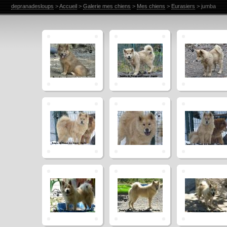
depranadesloups
>
Accueil
>
Galerie mes chiens
>
Mes chiens
>
Eurasiers
> jumba