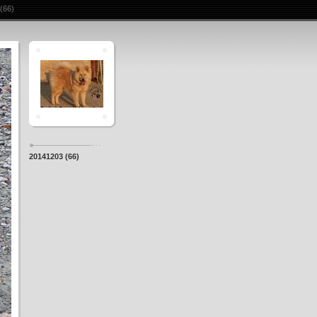
(66)
20141203 (66)