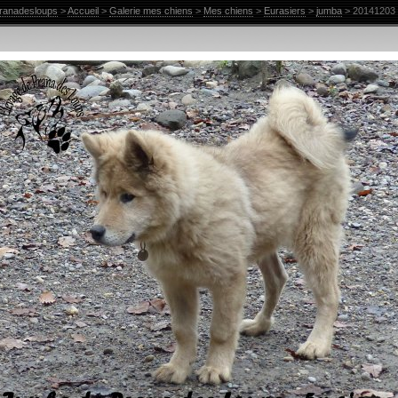
ranadesloups
>
Accueil
>
Galerie mes chiens
>
Mes chiens
>
Eurasiers
>
jumba
> 20141203 