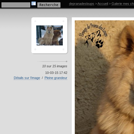
Galerie mes chiens
depranadesloups
>
Accueil
>
Galerie mes ch
10 sur 15 images
10-03-15 17:42
Détails sur l’image
/
Pleine grandeur