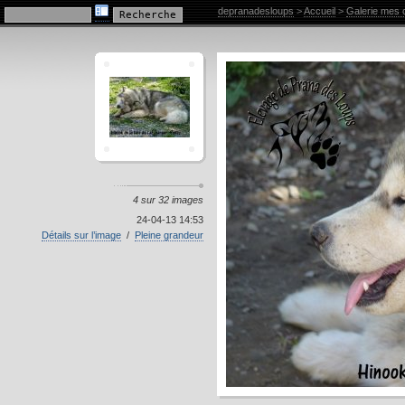
Galerie mes chiens
depranadesloups
>
Accueil
>
Galerie mes 
4 sur 32 images
24-04-13 14:53
Détails sur l’image
/
Pleine grandeur