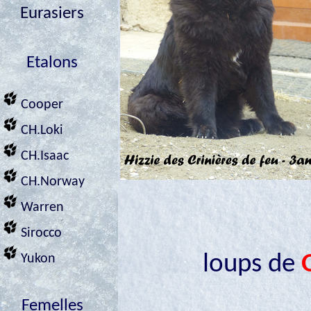
Eurasiers
Etalons
Cooper
CH.Loki
CH.Isaac
CH.Norway
Warren
Sirocco
loups de
Yukon
Femelles