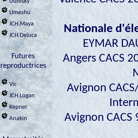
Uuhisky
Umeshu
JCH.Maya
Nationale d'él
JCH.Deluca
EYMAR DA
Futures
Angers CACS 2
reproductrices
Vic
Avignon CACS
JCH.Logan
Inter
Kepner
Avignon CACS 9
Anakin