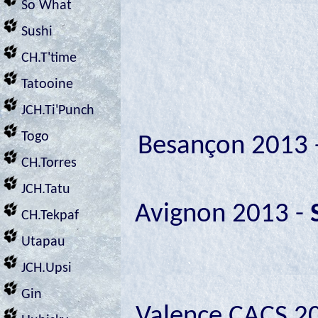
So What
Sushi
CH.T'time
Tatooine
JCH.Ti'Punch
Togo
Besançon 2013 
CH.Torres
JCH.Tatu
Avignon 2013 -
CH.Tekpaf
Utapau
JCH.Upsi
Gin
Valence CACS 20