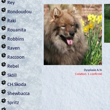
Rey
Rondoudou
Raki
Rouanita
Robbins
Raven
Raccoon
Rebel
Dysplasie A/A
Cotation: 1 confirmé
Sköll
CH.Skoda
Shewbacca
Spritz