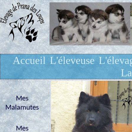
Accueil
L'éleveuse
L'éleva
La
Mes
Malamutes
Mes