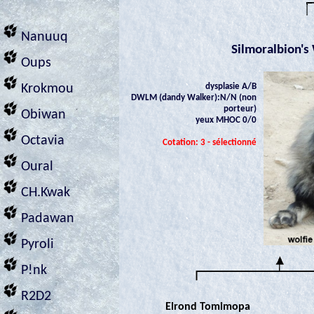
Nanuuq
Silmoralbion's
Oups
dysplasie A/B
Krokmou
DWLM (dandy Walker):N/N (non
porteur)
Obiwan
yeux MHOC 0/0
Octavia
Cotation: 3 - sélectionné
Oural
CH.Kwak
Padawan
Pyroli
P!nk
R2D2
Elrond Tomimopa