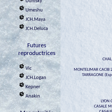
Uuhisky
Umeshu
JCH.Maya
JCH.Deluca
Futures
reproductrices
CHAL
Vic
MONTELIMAR CACIB 2
TARRAGONE (Espag
JCH.Logan
Kepner
Anakin
LYON C
CASALE MON
CASALE 