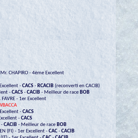
- Mr. CHAPIRO - 4ème Excellent
xcellent -
CACS
-
RCACIB
(reconverti en CACIB)
lent -
CACS
-
CACIB
- Meilleur de race
BOB
 FAVRE - 1er Excellent
EWBACCA
Excellent -
CACS
xcellent -
CACS
-
CACIB
- Meilleur de race
BOB
 (FI) - 1er Excellent -
CAC
-
CACIB
T) - 1er Excellent -
CAC
-
CACIB