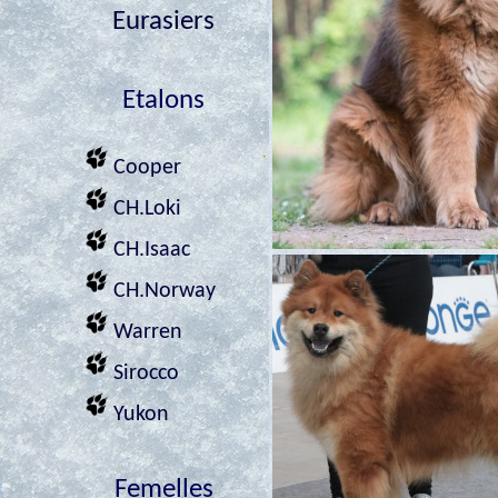
Eurasiers
Etalons
Cooper
CH.Loki
CH.Isaac
CH.Norway
Warren
Sirocco
Yukon
Femelles