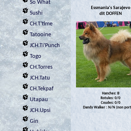
So What
Essmania's Sarajevo
Sushi
dit DOFFEN
CH.T'time
Tatooine
JCH.Ti'Punch
Togo
CH.Torres
JCH.Tatu
CH.Tekpaf
Hanches: B
Rotules: 0/0
Utapau
Coudes: 0/0
Dandy Walker : N/N (non por
JCH.Upsi
Gin