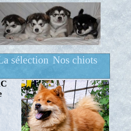
La sélection
Nos chiots
AC
e