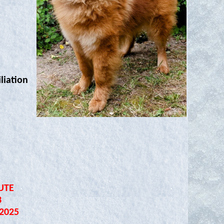
liation
UTE
3
 2025