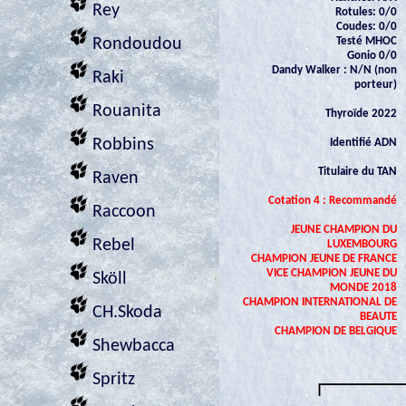
Rey
Rotules: 0/0
Coudes: 0/0
Testé MHOC
Rondoudou
Gonio 0/0
Dandy Walker : N/N (non
Raki
porteur)
Rouanita
Thyroïde 2022
Robbins
Identifié ADN
Titulaire du TAN
Raven
Cotation 4 : Recommandé
Raccoon
JEUNE CHAMPION DU
Rebel
LUXEMBOURG
CHAMPION JEUNE DE FRANCE
VICE CHAMPION JEUNE DU
Sköll
MONDE 2018
CHAMPION INTERNATIONAL DE
CH.Skoda
BEAUTE
CHAMPION DE BELGIQUE
Shewbacca
Spritz