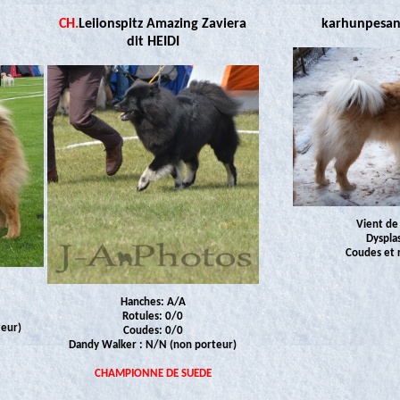
CH.
Leiionspitz Amazing Zaviera
karhunpesan
dit HEIDI
Vient de
Dyspla
Coudes et 
Hanches: A/A
Rotules: 0/0
teur)
Coudes: 0/0
Dandy Walker : N/N (non porteur)
CHAMPIONNE DE SUEDE