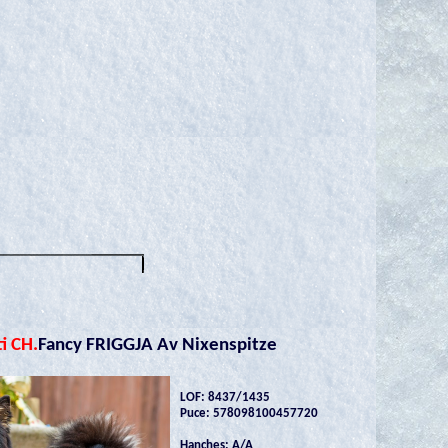
i CH.
Fancy FRIGGJA Av Nixenspitze
LOF: 8437/1435
Puce: 578098100457720
Hanches: A/A