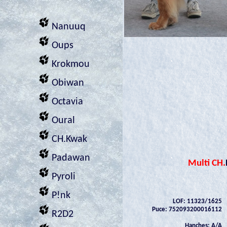
Nanuuq
Oups
Krokmou
Obiwan
Octavia
Oural
CH.Kwak
Padawan
Multi CH.
Pyroli
P!nk
LOF: 11323/1625
Puce: 752093200016112
R2D2
Hanches: A/A