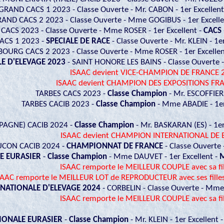
RAND CACS 1 2023 - Classe Ouverte - Mr. CABON - 1er Excellent
AND CACS 2 2023 - Classe Ouverte - Mme GOGIBUS - 1er Excelle
 CACS 2023 - Classe Ouverte - Mme ROSER - 1er Excellent -
CACS
ACS 1 2023 -
SPECIALE DE RACE
- Classe Ouverte - Mr. KLEIN - 1e
OURG CACS 2 2023 - Classe Ouverte - Mme ROSER - 1er Excellen
E D'ELEVAGE 2023
- SAINT HONORE LES BAINS - Classe Ouverte - 
ISAAC devient VICE-CHAMPION DE FRANCE 
ISAAC devient CHAMPION DES EXPOSITIONS FR
TARBES CACS 2023 -
Classe Champion
- Mr. ESCOFFIER 
TARBES CACIB 2023 -
Classe Champion
- Mme ABADIE - 1er
PAGNE) CACIB 2024 -
Classe Champion
- Mr. BASKARAN (ES) - 1er
ISAAC devient CHAMPION INTERNATIONAL DE 
CON CACIB 2024 -
CHAMPIONNAT DE FRANCE
- Classe Ouverte
E EURASIER
-
Classe Champion
- Mme DAUVET - 1er Excellent -
M
ISAAC remporte le MEILLEUR COUPLE avec sa fil
SAAC remporte le MEILLEUR LOT de REPRODUCTEUR avec ses fill
NATIONALE D'ELEVAGE 2024
- CORBELIN - Classe Ouverte - Mme
ISAAC remporte le MEILLEUR COUPLE avec sa fil
IONALE EURASIER
-
Classe Champion
- Mr. KLEIN - 1er Excellent 