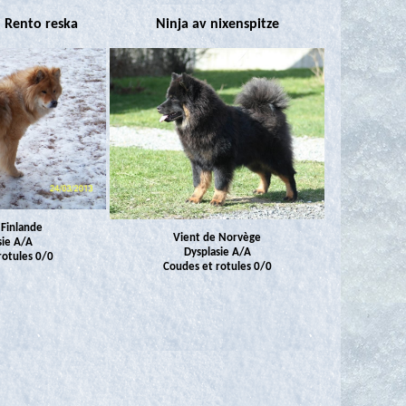
 Rento reska
Ninja av nixenspitze
 Finlande
Vient de Norvège
sie A/A
Dysplasie A/A
rotules 0/0
Coudes et rotules 0/0