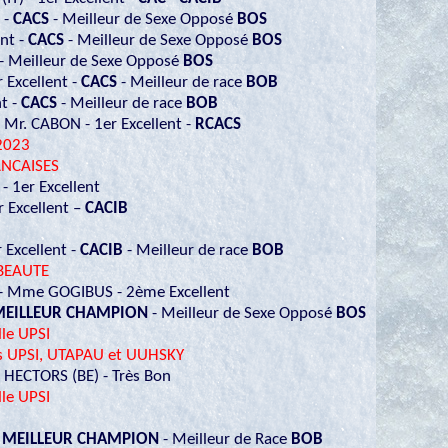
 -
CACS
- Meilleur de Sexe Opposé
BOS
nt -
CACS
- Meilleur de Sexe Opposé
BOS
- Meilleur de Sexe Opposé
BOS
r Excellent -
CACS
- Meilleur de race
BOB
t -
CACS
- Meilleur de race
BOB
Mr. CABON - 1er Excellent -
RCACS
2023
ANCAISES
- 1er Excellent
 Excellent –
CACIB
 Excellent -
CACIB
- Meilleur de race
BOB
BEAUTE
 - Mme GOGIBUS - 2ème Excellent
EILLEUR CHAMPION
- Meilleur de Sexe Opposé
BOS
le UPSI
es UPSI, UTAPAU et UUHSKY
 HECTORS (BE) - Très Bon
le UPSI
-
MEILLEUR CHAMPION
- Meilleur de Race
BOB