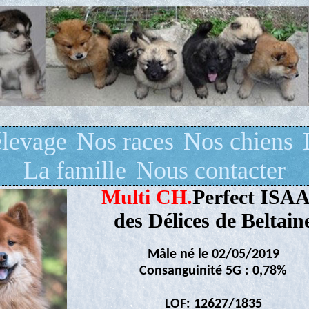
élevage
Nos races
Nos chiens
La famille
Nous contacter
Multi CH.
Perfect ISA
des Délices de Beltain
Mâle né le 02/05/2019
Consanguinité 5G : 0,78%
LOF: 12627/1835