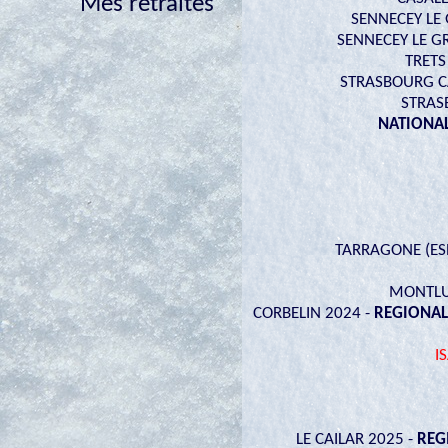
Mes retraités
SENNECEY LE G
SENNECEY LE GR
TRETS
STRASBOURG C
STRASB
NATIONAL
TARRAGONE (ES
MONTLU
CORBELIN 2024 -
REGIONAL
I
LE CAILAR 2025 -
REG