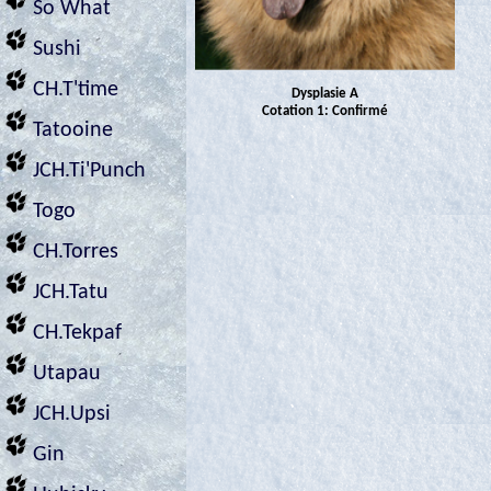
So What
Sushi
CH.T'time
Dysplasie A
Cotation 1: Confirmé
Tatooine
JCH.Ti'Punch
Togo
CH.Torres
JCH.Tatu
CH.Tekpaf
Utapau
JCH.Upsi
Gin