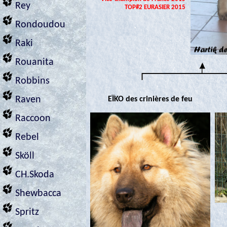
Rey
TOP#2 EURASIER 2015
Rondoudou
Raki
Rouanita
Robbins
Raven
EÏKO des crinières de feu
Raccoon
Rebel
Sköll
CH.Skoda
Shewbacca
Spritz