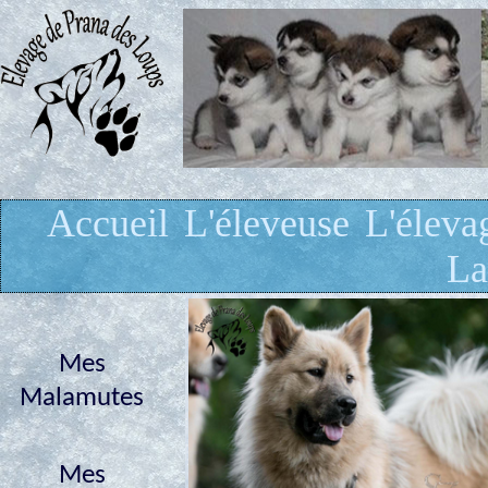
Accueil
L'éleveuse
L'éleva
La
Mes
Malamutes
Mes