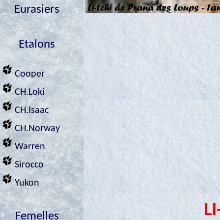
Eurasiers
Etalons
Cooper
CH.Loki
CH.Isaac
CH.Norway
Warren
Sirocco
Yukon
LI
Femelles