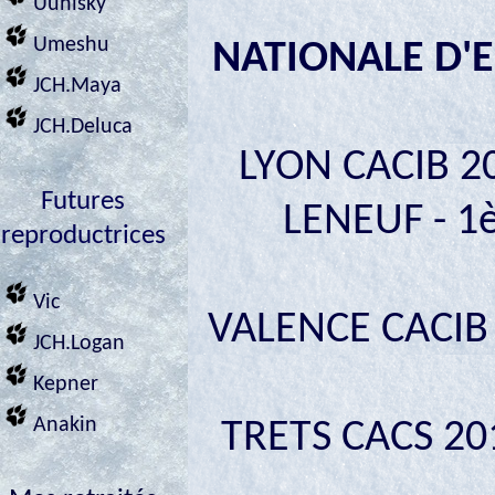
Uuhisky
Umeshu
NATIONALE D'E
JCH.Maya
JCH.Deluca
LYON CACIB 2
Futures
LENEUF - 1è
reproductrices
Vic
VALENCE CACIB 2
JCH.Logan
Kepner
Anakin
TRETS CACS 20