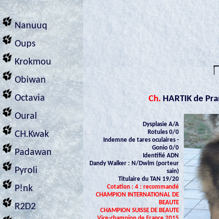
Nanuuq
Oups
Krokmou
Obiwan
Octavia
Ch.
HARTIK de Pra
Oural
Dysplasie A/A
Rotules 0/0
CH.Kwak
Indemne de tares oculaires -
Gonio 0/0
Padawan
Identifié ADN
Dandy Walker : N/Dwlm (porteur
Pyroli
sain)
Titulaire du TAN 19/20
Cotation : 4 : recommandé
P!nk
CHAMPION INTERNATIONAL DE
BEAUTE
R2D2
CHAMPION SUISSE DE BEAUTE
Vice-champion de France 2015