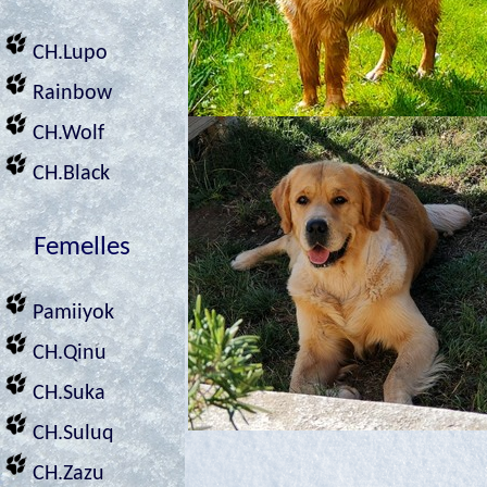
CH.Lupo
Rainbow
CH.Wolf
CH.Black
Femelles
Pamiiyok
CH.Qinu
CH.Suka
CH.Suluq
CH.Zazu