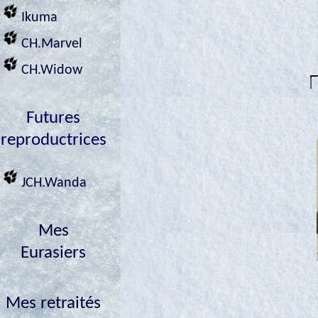
Ikuma
CH.Marvel
CH.Widow
Futures
reproductrices
JCH.Wanda
Mes
Eurasiers
Mes retraités