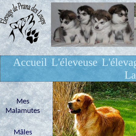
Accueil
L'éleveuse
L'éleva
La
Mes
Malamutes
Mâles