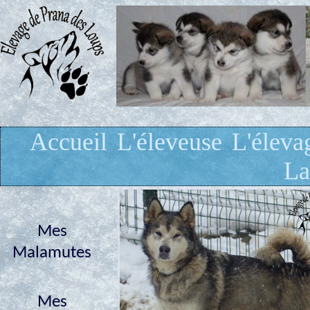
Accueil
L'éleveuse
L'éleva
La
Mes
Malamutes
Mes