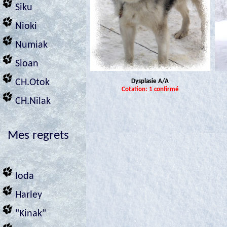
Siku
Nioki
Numiak
Sloan
CH.Otok
Dysplasie A/A
Cotation: 1 confirmé
CH.Nilak
Mes regrets
Ioda
Harley
"Kinak"