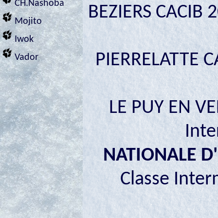
CH.Nashoba
BEZIERS CACIB 2
Mojito
Iwok
PIERRELATTE CA
Vador
LE PUY EN VE
Inte
NATIONALE D'
Classe Inte