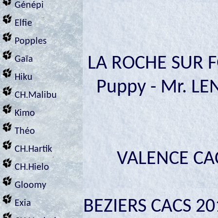
Génépi
Elfie
Popples
LA ROCHE SUR 
Gaïa
Hiku
Puppy - Mr. LE
CH.Malibu
Kimo
Théo
CH.Hartik
VALENCE CACI
CH.Hielo
Gloomy
BEZIERS CACS 201
Exia