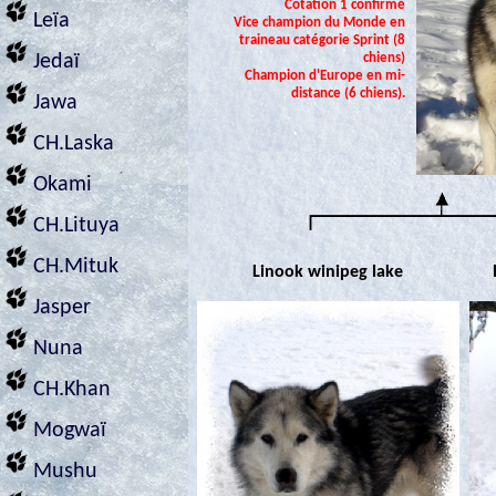
Cotation 1 confirmé
Leïa
Vice champion du Monde en
traineau catégorie Sprint (8
chiens)
Jedaï
Champion d'Europe en mi-
distance (6 chiens).
Jawa
CH.Laska
Okami
CH.Lituya
CH.Mituk
Linook winipeg lake
Jasper
Nuna
CH.Khan
Mogwaï
Mushu