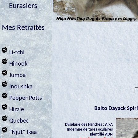
Eurasiers
Mes Retraités
Li-tchi
Hinook
Jumba
Inoushka
Pepper Potts
Balto Dayack Spir
Hizzie
Quebec
Dysplasie des Hanches : A(/A
Indemne de tares oculaires
"Njut" Ikea
Identifié ADN