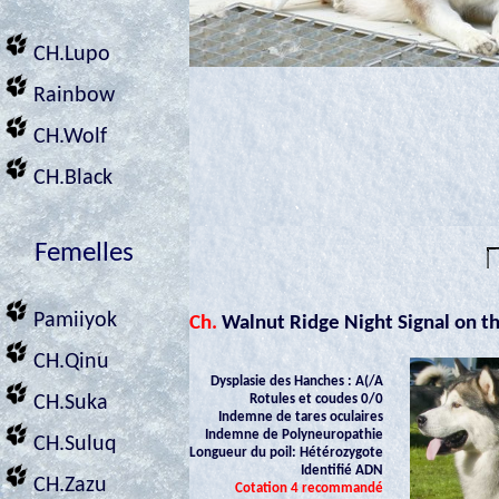
CH.Lupo
Rainbow
CH.Wolf
CH.Black
Femelles
Pamiiyok
Ch.
Walnut Ridge Night
Sig
nal on t
CH.Qinu
Dysplasie des Hanches : A(/A
Rotules et coudes 0/0
CH.Suka
Indemne de tares oculaires
Indemne de Polyneuropathie
CH.Suluq
Longueur du poil: Hétérozygote
Identifié ADN
CH.Zazu
Cotation 4 recommandé