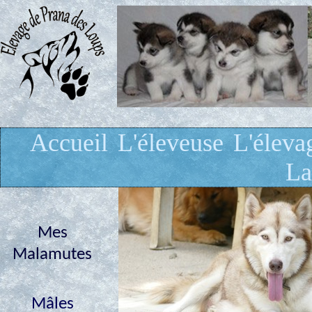
Accueil
L'éleveuse
L'éleva
La
Mes
Malamutes
Mâles