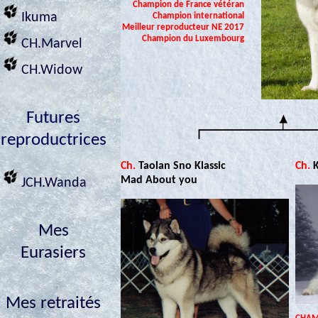
Champion de France vétéran
Ikuma
Champion international
Meilleur reproducteur NE 2017
Champion du Luxembourg
CH.Marvel
CH.Widow
Futures
reproductrices
Ch.
Taolan Sno Klassic
Ch.
Mad About you
JCH.Wanda
Mes
Eurasiers
Mes retraités