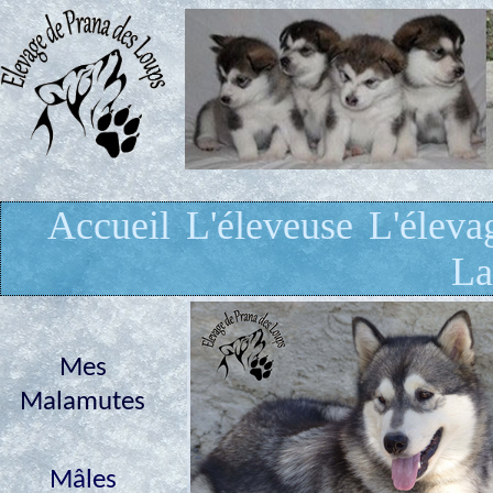
Accueil
L'éleveuse
L'éleva
La
Mes
Malamutes
Mâles