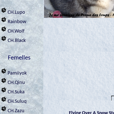
CH.Lupo
Rainbow
CH.Wolf
CH.Black
Femelles
Pamiiyok
CH.Qinu
CH.Suka
CH.Suluq
CH.Zazu
Flying Over A Snow St