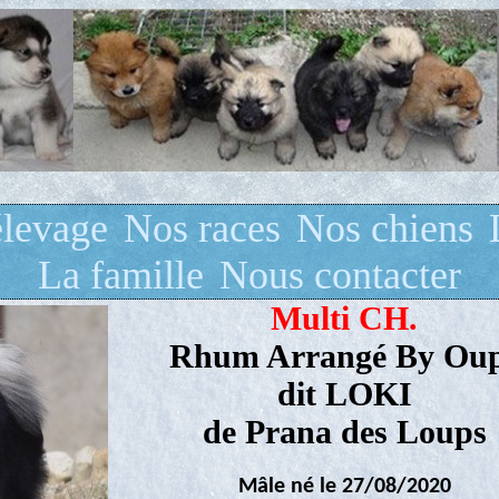
élevage
Nos races
Nos chiens
La famille
Nous contacter
Multi CH.
Rhum Arrangé By Ou
dit LOKI
de Prana des Loups
Mâle né le 27/08/2020