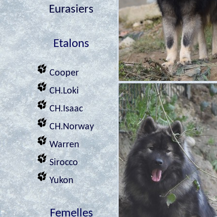
Eurasiers
Etalons
Cooper
CH.Loki
CH.Isaac
CH.Norway
Warren
Sirocco
Yukon
Femelles