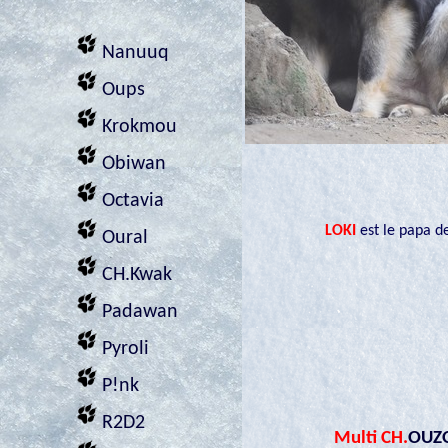
Nanuuq
Oups
Krokmou
Obiwan
Octavia
LOKI
est le papa d
Oural
CH.Kwak
Padawan
Pyroli
P!nk
R2D2
Multi CH.
OUZO