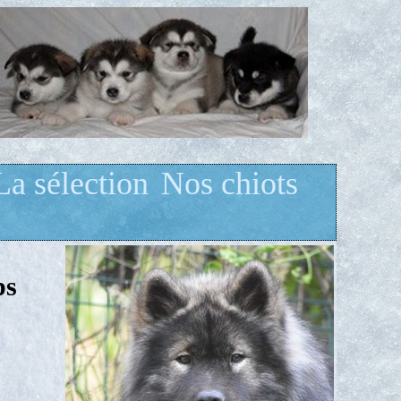
La sélection
Nos chiots
ps