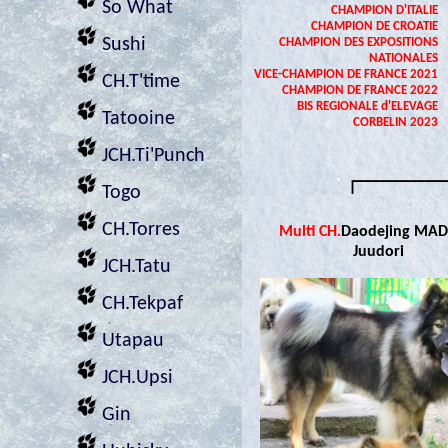
So What
CHAMPION D'ITALIE
CHAMPION DE CROATIE
Sushi
CHAMPION DES EXPOSITIONS
NATIONALES
VICE-CHAMPION DE FRANCE 2021
CH.T'time
CHAMPION DE FRANCE 2022
BIS REGIONALE d'ELEVAGE
Tatooine
CORBELIN 2023
JCH.Ti'Punch
Togo
CH.Torres
Multi CH.
Daodejing MA
Juudori
JCH.Tatu
CH.Tekpaf
Utapau
JCH.Upsi
Gin