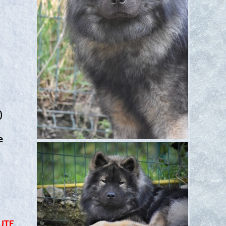
)
e
UTE