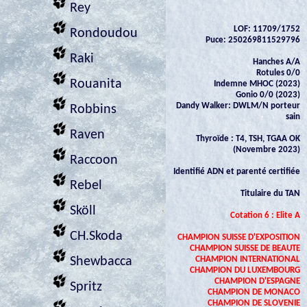
Rey
LOF: 11709/1752
Rondoudou
Puce: 250269811529796
Raki
Hanches A/A
Rotules 0/0
Rouanita
Indemne MHOC (2023)
Gonio 0/0 (2023)
Dandy Walker: DWLM/N porteur
Robbins
sain
Raven
Thyroïde : T4, TSH, TGAA OK
(Novembre 2023)
Raccoon
Identifié ADN et parenté certifiée
Rebel
Titulaire du TAN
Sköll
Cotation 6 : Elite A
CH.Skoda
CHAMPION SUISSE D'EXPOSITION
CHAMPION SUISSE DE BEAUTE
CHAMPION INTERNATIONAL
Shewbacca
CHAMPION DU LUXEMBOURG
CHAMPION D'ESPAGNE
Spritz
CHAMPION DE MONACO
CHAMPION DE SLOVENIE