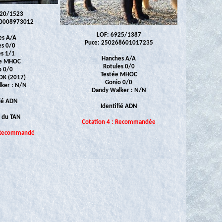
020/1523
00008973012
LOF: 6925/1387
es A/A
Puce: 250268601017235
es 0/0
s 1/1
Hanches A/A
e MHOC
Rotules 0/0
o 0/0
Testée MHOC
OK (2017)
Gonio 0/0
ker : N/N
Dandy Walker : N/N
fié ADN
Identifié ADN
e du TAN
Cotation 4 : Recommandée
: Recommandé