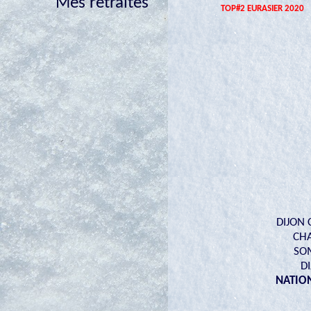
Mes retraités
TOP#2 EURASIER 2020
DIJON 
CHA
SOM
D
NATION