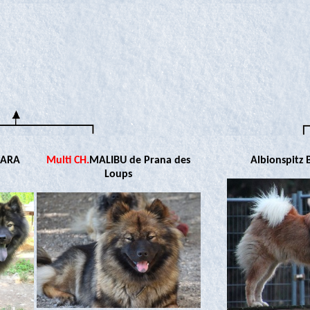
DARA
Multi CH.
MALIBU de Prana des
Albionspitz 
Loups