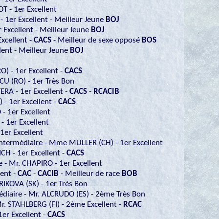
 - 1er Excellent
1er Excellent - Meilleur Jeune
BOJ
r Excellent - Meilleur Jeune
BOJ
xcellent -
CACS
- Meilleur de sexe opposé
BOS
ent - Meilleur Jeune
BOJ
) - 1er Excellent -
CACS
U (RO) - 1er Très Bon
ERA - 1er Excellent -
CACS
-
RCACIB
- 1er Excellent -
CACS
- 1er Excellent
- 1er Excellent
1er Excellent
Intermédiaire - Mme MULLER (CH) - 1er Excellent
H - 1er Excellent -
CACS
e - Mr. CHAPIRO - 1er Excellent
lent -
CAC
-
CACIB
- Meilleur de race
BOB
IKOVA (SK) - 1er Très Bon
iaire - Mr. ALCRUDO (ES) - 2ème Très Bon
 STAHLBERG (FI) - 2ème Excellent -
RCAC
er Excellent -
CACS