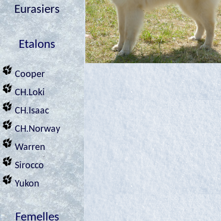
Eurasiers
Etalons
Cooper
CH.Loki
CH.Isaac
CH.Norway
Warren
Sirocco
Yukon
Femelles