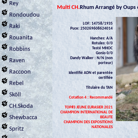
Rey
Multi CH.
Rhum Arrangé by Oups d
Rondoudou
LOF: 14758/1935
Raki
Puce: 250269608624014
Rouanita
Hanches: A/A
Rotules: 0/0
Testé MHOC
Robbins
Gonio 0/0
Dandy Walker : N/N (non
Raven
porteur)
Raccoon
Identifié ADN et parentée
certifiée
Rebel
Titulaire du TAN
Sköll
Cotation 4 : Recommandé
CH.Skoda
TOP#3 JEUNE EURASIER 2021
CHAMPION INTERNATIONAL DE
Shewbacca
BEAUTE
CHAMPION DES EXPOSITIONS
NATIONALES
Spritz