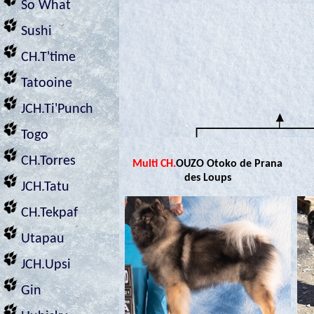
So What
Sushi
CH.T'time
Tatooine
JCH.Ti'Punch
Togo
CH.Torres
Multi CH.
OUZO Otoko de Prana
des Loups
JCH.Tatu
CH.Tekpaf
Utapau
JCH.Upsi
Gin