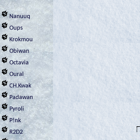
Nanuuq
Oups
Krokmou
Obiwan
Octavia
Oural
CH.Kwak
Padawan
Pyroli
P!nk
R2D2