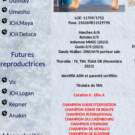
Uuhisky
Umeshu
LOF: 11709/1752
JCH.Maya
Puce: 250269811529796
Hanches A/A
JCH.Deluca
Rotules 0/0
Indemne MHOC (2023)
D
Gonio 0/0 (2023)
Dandy Walker: DWLM/N porteur sain
Futures
Thyroïde : T4, TSH, TGAA OK (Novembre
reproductrices
2023)
Identifié ADN et parenté certifiée
Vic
Titulaire du TAN
JCH.Logan
Cotation 6 : Elite A
Kepner
CHAMPION SUISSE D'EXPOSITION
CHAMPION SUISSE DE BEAUTE
CHAMPION INTERNATIONAL
Anakin
CHAMPION DU LUXEMBOURG
CHAMPION D'ESPAGNE
CHAMPION DE MONACO
CHAMPION DE SLOVENIE