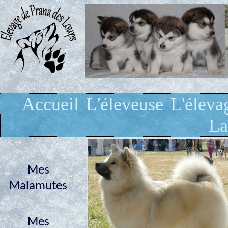
Accueil
L'éleveuse
L'éleva
La
Mes
Malamutes
Mes